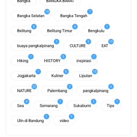
Bangka
BANGKA BARAT
10
7
Bangka Selatan
Bangka Tengah
8
4
1
Belitung
Belitung Timur
Bengkulu
1
5
19
buaya pangkalpinang
CULTURE
EAT
1
3
7
Hiking
HISTORY
inspirasi
1
6
15
Jogjakarta
Kuliner
Liputan
22
2
6
NATURE
Palembang
pangkalpinang
9
1
1
1
Sea
Semarang
Sukabumi
Tips
1
9
Ulin di Bandung
video