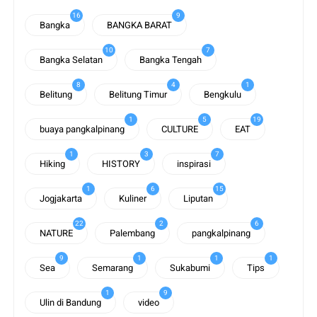
16
9
Bangka
BANGKA BARAT
10
7
Bangka Selatan
Bangka Tengah
8
4
1
Belitung
Belitung Timur
Bengkulu
1
5
19
buaya pangkalpinang
CULTURE
EAT
1
3
7
Hiking
HISTORY
inspirasi
1
6
15
Jogjakarta
Kuliner
Liputan
22
2
6
NATURE
Palembang
pangkalpinang
9
1
1
1
Sea
Semarang
Sukabumi
Tips
1
9
Ulin di Bandung
video