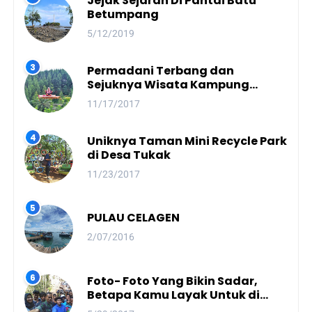
Jejak Sejarah Di Pantai Batu
Betumpang
5/12/2019
Permadani Terbang dan
Sejuknya Wisata Kampung
Dayang Sumbi
11/17/2017
Uniknya Taman Mini Recycle Park
di Desa Tukak
11/23/2017
PULAU CELAGEN
2/07/2016
Foto- Foto Yang Bikin Sadar,
Betapa Kamu Layak Untuk di
Panjat