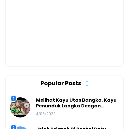
Popular Posts
Melihat Kayu Utas Bangka, Kayu
Penunduk Langka Dengan
Kearifan Lokal Yang Terjaga
4/05/2022