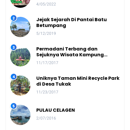
Kearifan Lokal Yang Terjaga
4/05/2022
Jejak Sejarah Di Pantai Batu
Betumpang
5/12/2019
Permadani Terbang dan
Sejuknya Wisata Kampung
Dayang Sumbi
11/17/2017
Uniknya Taman Mini Recycle Park
di Desa Tukak
11/23/2017
PULAU CELAGEN
2/07/2016