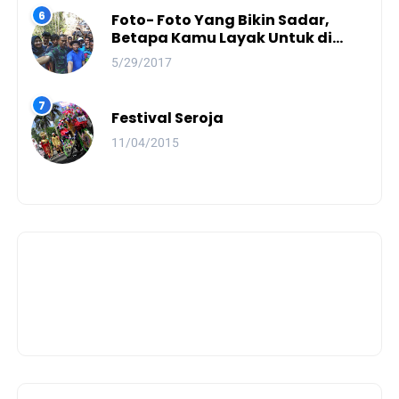
Foto- Foto Yang Bikin Sadar,
Betapa Kamu Layak Untuk di
Panjat
5/29/2017
Festival Seroja
11/04/2015