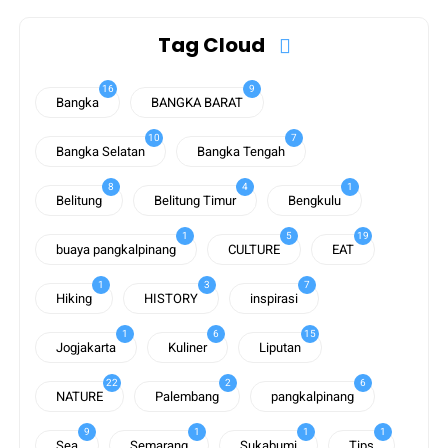
Tag Cloud
16
9
Bangka
BANGKA BARAT
10
7
Bangka Selatan
Bangka Tengah
8
4
1
Belitung
Belitung Timur
Bengkulu
1
5
19
buaya pangkalpinang
CULTURE
EAT
1
3
7
Hiking
HISTORY
inspirasi
1
6
15
Jogjakarta
Kuliner
Liputan
22
2
6
NATURE
Palembang
pangkalpinang
9
1
1
1
Sea
Semarang
Sukabumi
Tips